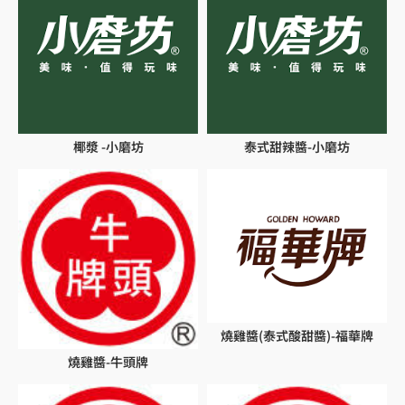
椰漿 -小磨坊
泰式甜辣醬-小磨坊
燒雞醬(泰式酸甜醬)-福華牌
燒雞醬-牛頭牌