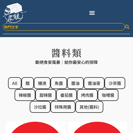
跳
至
主
要
內
容
醬料類
斷絕食安風暴｜給你最安心的保障
All
醋
糖液
魚露
醬油
醬油膏
沙茶醬
辣椒醬
甜辣醬
番茄醬
烤肉醬
咖哩醬
沙拉醬
特殊用醬
其他(醬料)