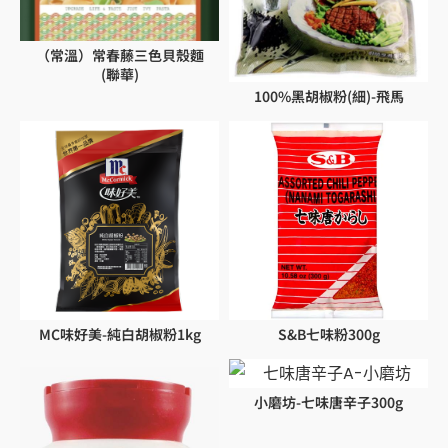
（常溫）常春藤三色貝殼麵
(聯華)
100%黑胡椒粉(細)-飛馬
MC味好美-純白胡椒粉1kg
S&B七味粉300g
小磨坊-七味唐辛子300g