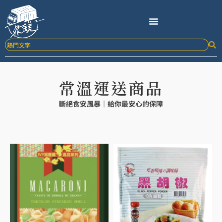
跳
至
主
要
內
容
常溫運送商品
斷絕食安風暴｜給你最安心的保障