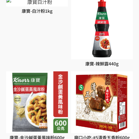
康寶-白汁粉1kg
康寶-辣鮮露440g
康寶-金沙鹹蛋黃風味粉600g
廟口小吃-#5清香五香粉600g