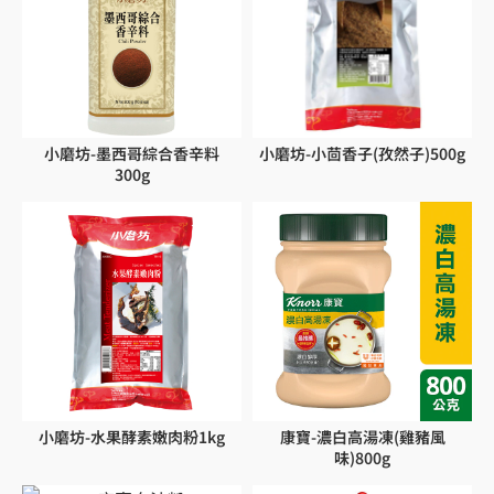
小磨坊-墨西哥綜合香辛料
小磨坊-小茴香子(孜然子)500g
300g
小磨坊-水果酵素嫩肉粉1kg
康寶-濃白高湯凍(雞豬風
味)800g