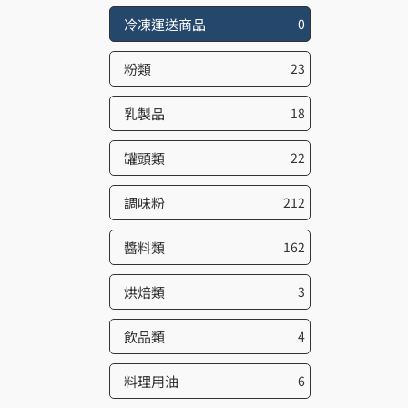
冷凍運送商品
0
粉類
23
乳製品
18
罐頭類
22
調味粉
212
醬料類
162
烘焙類
3
飲品類
4
料理用油
6