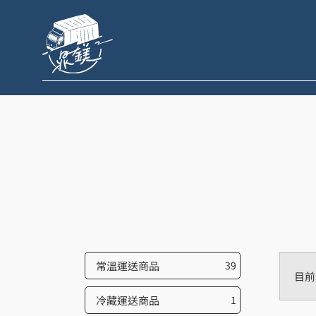
跳
至
主
要
內
容
常溫運送商品
39
目前
冷藏運送商品
1