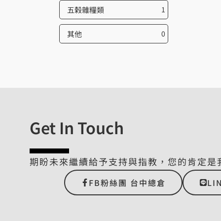
五榖雜糧類
1
其他
0
Get In Touch
期盼未來繼續給予支持與指教，您的肯定是
FB粉絲團 台中總倉
LI