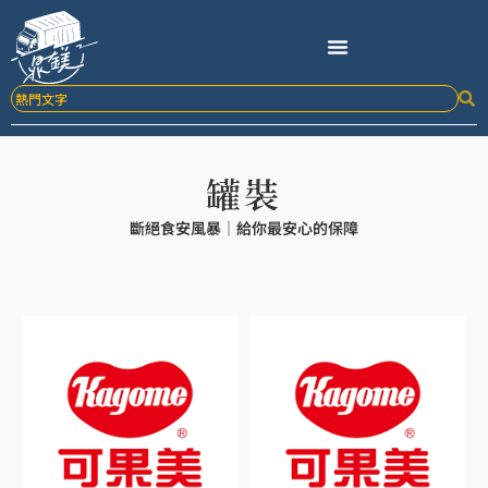
跳
至
主
要
內
容
罐裝
斷絕食安風暴｜給你最安心的保障