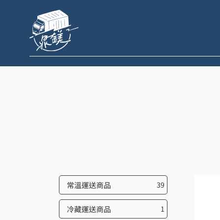
跳
至
主
要
內
容
常溫運送商品
39
冷藏運送商品
1