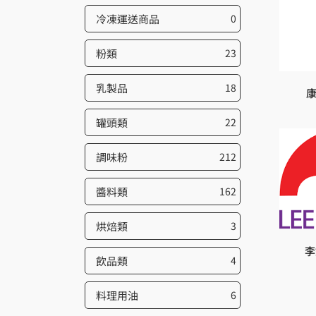
冷凍運送商品
0
粉類
23
乳製品
18
康
罐頭類
22
調味粉
212
醬料類
162
烘焙類
3
李
飲品類
4
料理用油
6