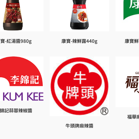
寶-紅湯醬980g
康寶-辣鮮露440g
康寶鮮
錦記蒜蓉辣椒醬
福華
牛頭牌麻辣醬