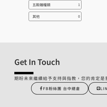
五榖雜糧類
1
其他
0
Get In Touch
期盼未來繼續給予支持與指教，您的肯定是
FB粉絲團 台中總倉
LI