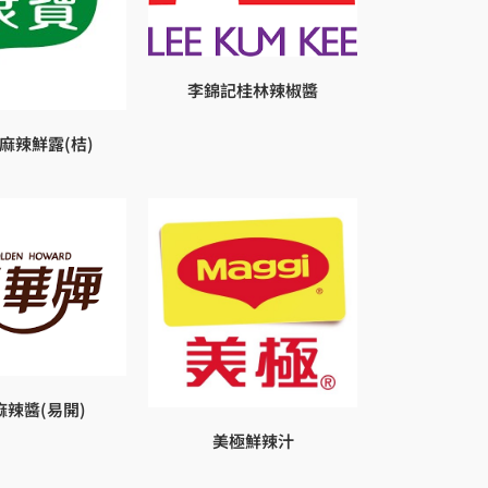
李錦記桂林辣椒醬
麻辣鮮露(桔)
麻辣醬(易開)
美極鮮辣汁