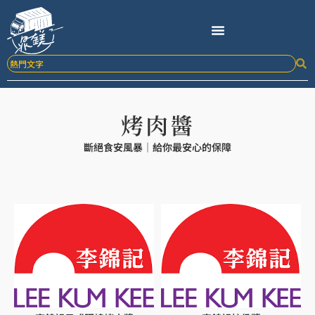
跳
至
主
要
內
容
烤肉醬
斷絕食安風暴｜給你最安心的保障