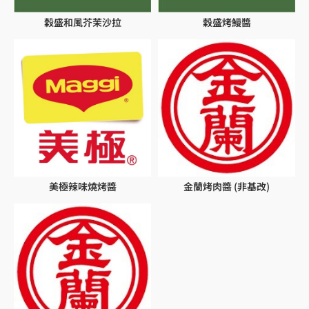
穀盛和風芥茉沙拉
穀盛烤鰻醬
美極辣味燒烤醬
金蘭烤肉醬 (非基改)