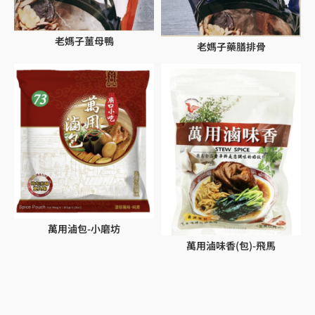
老媽子薑母鴨
老媽子藥膳排骨
萬用滷包-小磨坊
萬用滷味香(包)-飛馬