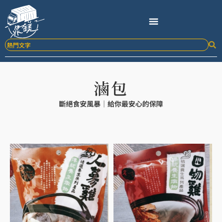
跳
至
主
要
內
容
滷包
斷絕食安風暴｜給你最安心的保障