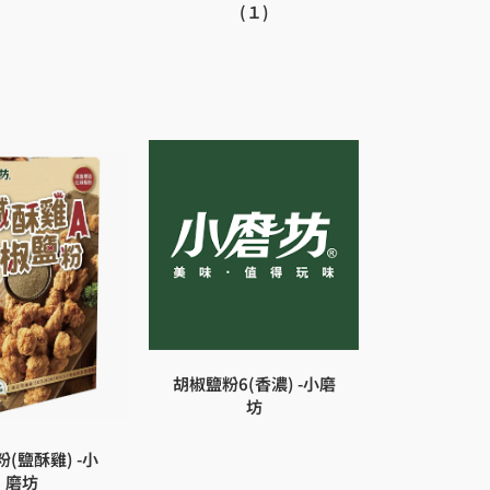
(１)
胡椒鹽粉6(香濃) -小磨
坊
(鹽酥雞) -小
磨坊