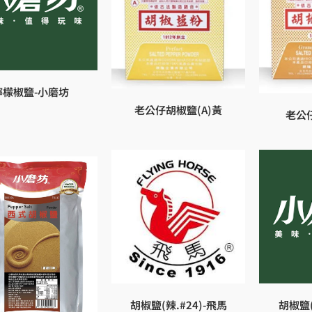
檸檬椒鹽-小磨坊
老公仔胡椒鹽(A)黃
老公
胡椒鹽(辣.#24)-飛馬
胡椒鹽