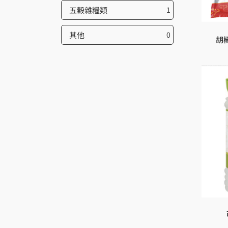
五榖雜糧類
1
其他
0
胡