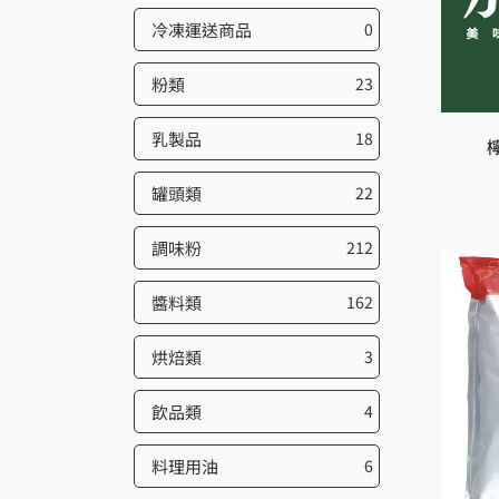
冷凍運送商品
0
粉類
23
乳製品
18
罐頭類
22
調味粉
212
醬料類
162
烘焙類
3
飲品類
4
料理用油
6