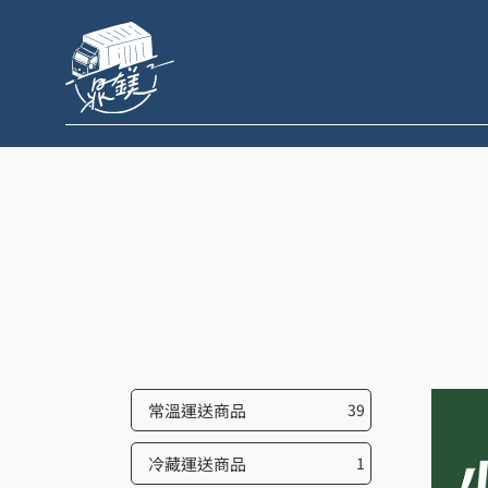
跳
至
主
要
內
容
常溫運送商品
39
冷藏運送商品
1