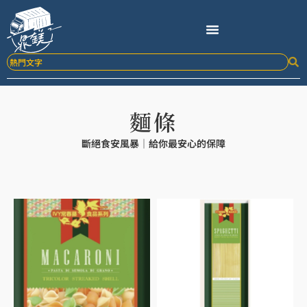
跳
至
主
要
內
容
麵條
斷絕食安風暴｜給你最安心的保障