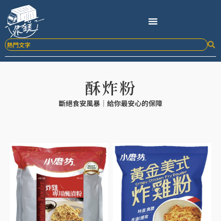
跳
至
主
要
內
容
酥炸粉
斷絕食安風暴｜給你最安心的保障