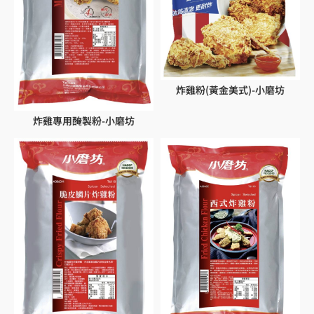
炸雞粉(黃金美式)-小磨坊
炸雞專用醃製粉-小磨坊