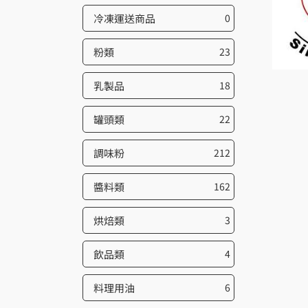
冷凍運送商品
0
粉類
23
乳製品
18
罐頭類
22
調味粉
212
醬料類
162
烘焙類
3
飲品類
4
料理用油
6