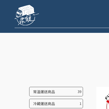
跳
至
主
要
內
容
常溫運送商品
39
冷藏運送商品
1