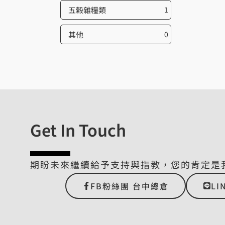
五榖雜糧類
1
其他
0
Get In Touch
期盼未來繼續給予支持與指教，您的肯定是
FB粉絲團 台中總倉
LI