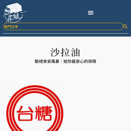
跳
至
主
要
內
容
沙拉油
斷絕食安風暴｜給你最安心的保障