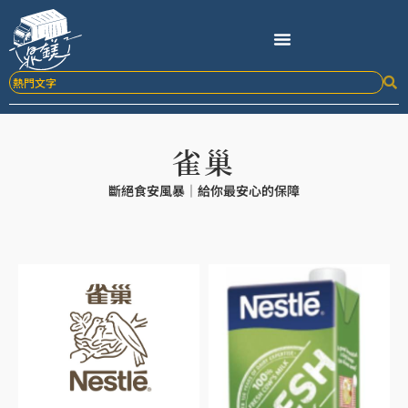
跳
至
主
要
內
容
雀巢
斷絕食安風暴｜給你最安心的保障