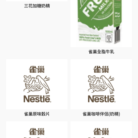
三花加糖奶精
雀巢全脂牛乳
雀巢原味穀片
雀巢咖啡伴侶(奶精)