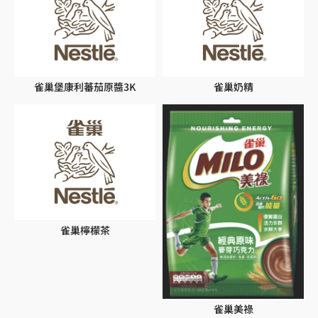
雀巢堡康利蕃茄原醬3K
雀巢奶精
雀巢檸檬茶
雀巢美祿