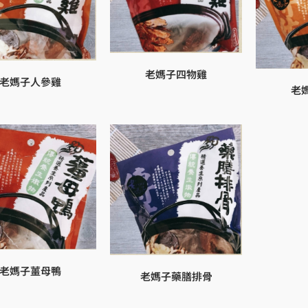
老媽子四物雞
老媽子人參雞
老
老媽子薑母鴨
老媽子藥膳排骨