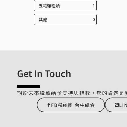
五榖雜糧類
1
其他
0
Get In Touch
期盼未來繼續給予支持與指教，您的肯定是
FB粉絲團 台中總倉
LI