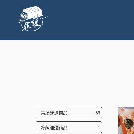
跳
至
主
要
內
容
常溫運送商品
39
冷藏運送商品
1