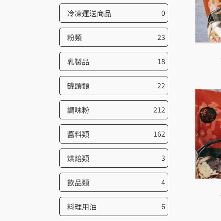
冷凍運送商品
0
粉類
23
乳製品
18
罐頭類
22
調味粉
212
醬料類
162
烘焙類
3
飲品類
4
料理用油
6