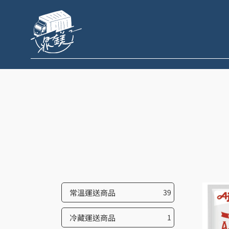
跳
至
主
要
內
容
常溫運送商品
39
冷藏運送商品
1