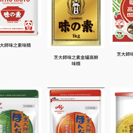
大師味之素味精
烹大師
烹大師味之素金罐高鮮
味精