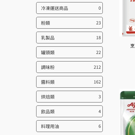
冷凍運送商品
0
粉類
23
乳製品
18
烹
罐頭類
22
調味粉
212
醬料類
162
烘焙類
3
飲品類
4
料理用油
6