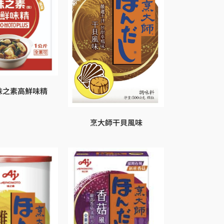
味之素高鮮味精
烹大師干貝風味