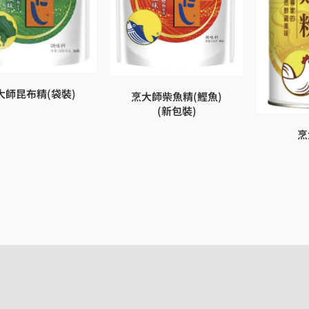
大師昆布精(袋裝)
烹大師柴魚精(鰹魚)
(新包裝)
烹