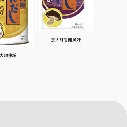
烹大師香菇風味
大師雞粉