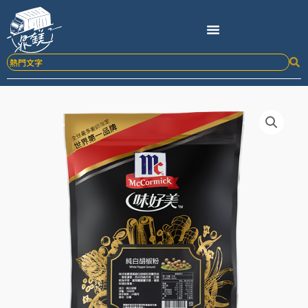
跳
至
主
要
內
容