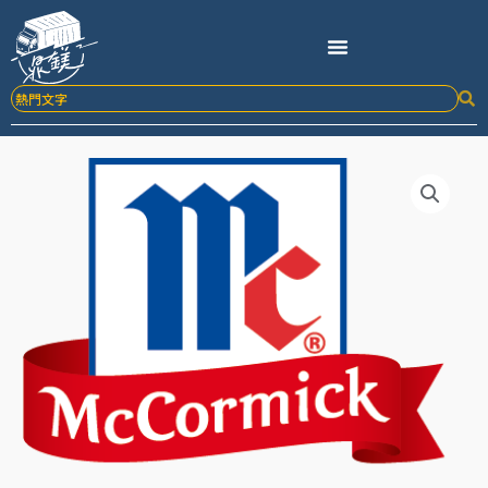
跳
至
主
要
內
容