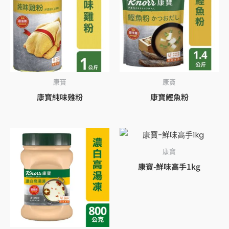
康寶
康寶
康寶純味雞粉
康寶鰹魚粉
康寶
康寶-鮮味高手1kg