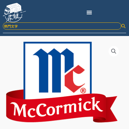
跳
至
主
要
內
容