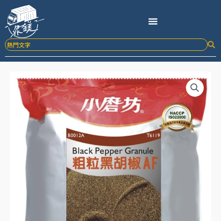
跳
至
主
要
內
容