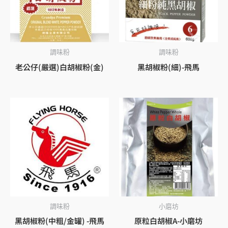
調味粉
調味粉
老公仔(嚴選)白胡椒粉(金)
黑胡椒粉(細)-飛馬
調味粉
小磨坊
黑胡椒粉(中粗/金罐) -飛馬
原粒白胡椒A-小磨坊