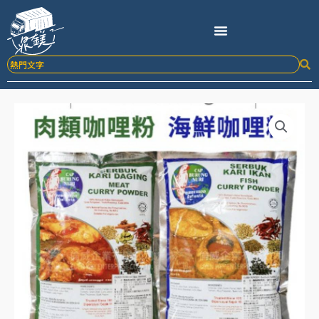
跳
至
主
要
內
容