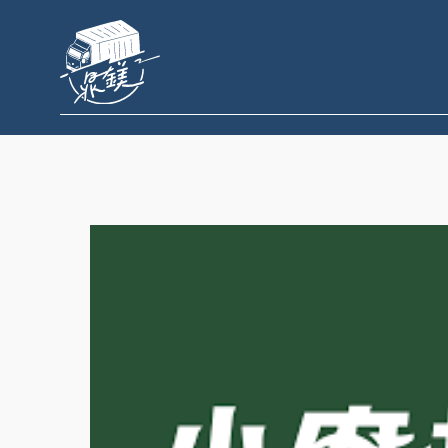
跳
至
主
要
內
容