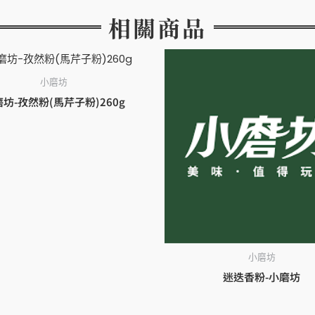
相關商品
小磨坊
坊-孜然粉(馬芹子粉)260g
小磨坊
迷迭香粉-小磨坊