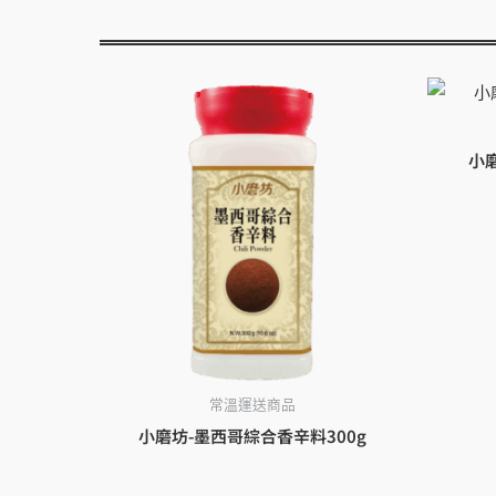
小磨
常溫運送商品
小磨坊-墨西哥綜合香辛料300g