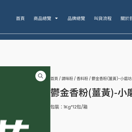
首頁
商品總覽
品牌總覽
叫貨流程
關於
首頁
/
調味粉
/
香料粉
/ 鬱金香粉(薑黃)-小磨坊
鬱金香粉(薑黃)-小
包裝：1Kg*12包/箱