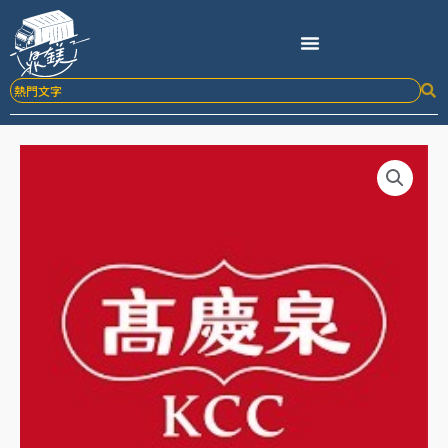
跳
至
主
要
內
容