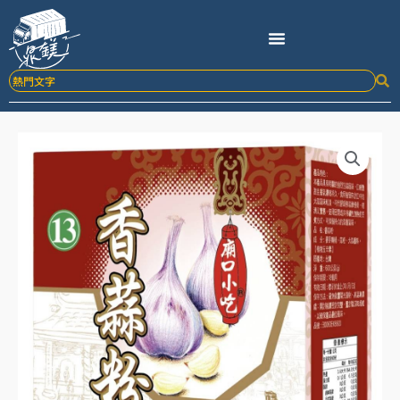
跳
至
主
要
內
容