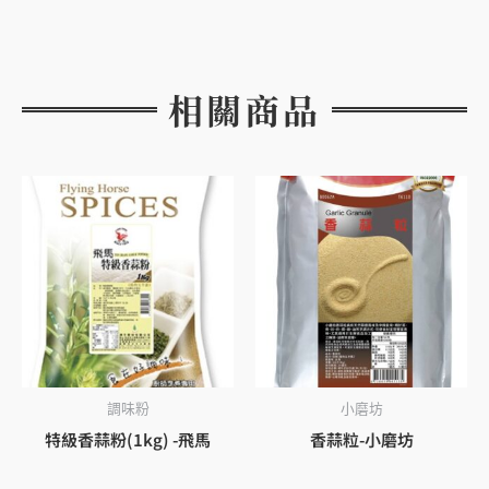
相關商品
調味粉
小磨坊
特級香蒜粉(1kg) -飛馬
香蒜粒-小磨坊