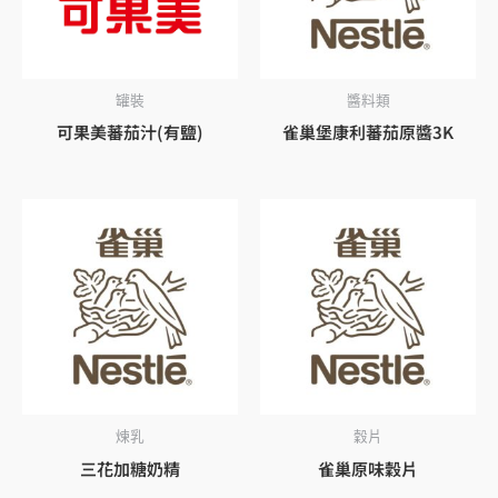
罐裝
醬料類
可果美蕃茄汁(有鹽)
雀巢堡康利蕃茄原醬3K
煉乳
穀片
三花加糖奶精
雀巢原味穀片