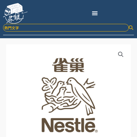
跳
至
主
要
內
容