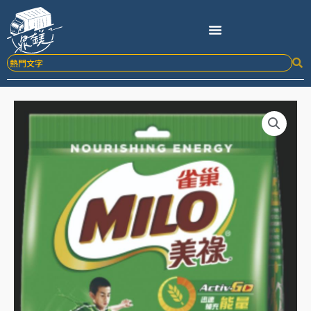
跳
至
主
要
內
容