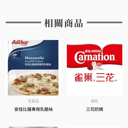
相關商品
乳製品
煉乳
安佳比薩專用乳酪絲
三花奶精