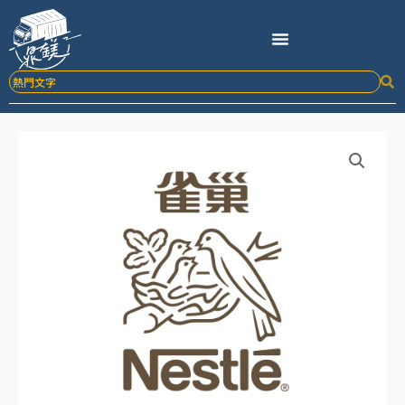
跳
至
主
要
內
容