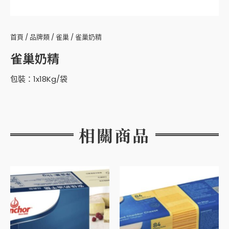
首頁
/
品牌類
/
雀巢
/ 雀巢奶精
雀巢奶精
包裝：1x18Kg/袋
相關商品