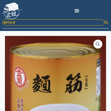
跳
至
主
要
內
容