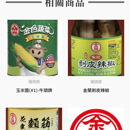
相關商品
罐頭類
罐頭類
玉米醬(#1)-牛頭牌
金蘭剝皮辣椒