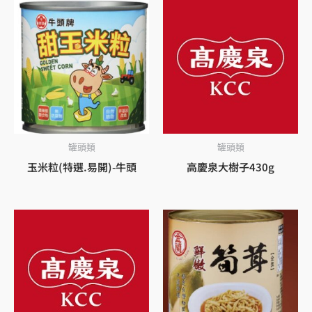
罐頭類
罐頭類
玉米粒(特選.易開)-牛頭
高慶泉大樹子430g