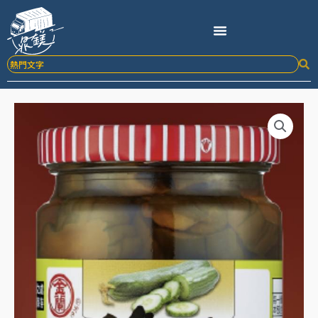
跳
至
主
要
內
容