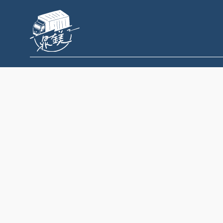
跳
至
主
要
內
容