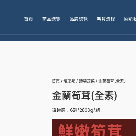
首頁
商品總覽
品牌總覽
叫貨流程
關於
首頁
/
罐頭類
/
醃製蔬菜
/ 金蘭筍茸(全素)
金蘭筍茸(全素)
鐵罐裝：6罐*2800g/箱