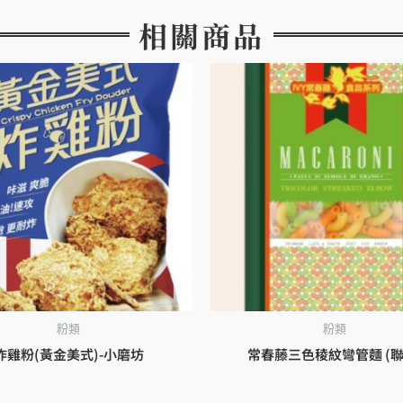
相關商品
粉類
粉類
炸雞粉(黃金美式)-小磨坊
常春藤三色稜紋彎管麵 (聯