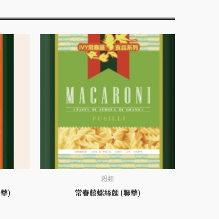
粉類
華)
常春藤螺絲麵 (聯華)