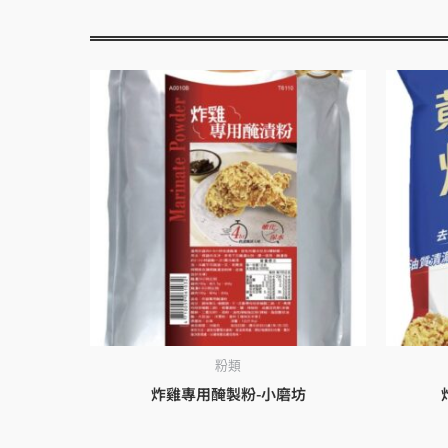
粉類
炸雞專用醃製粉-小磨坊