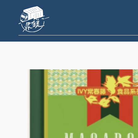
跳
至
主
要
內
容