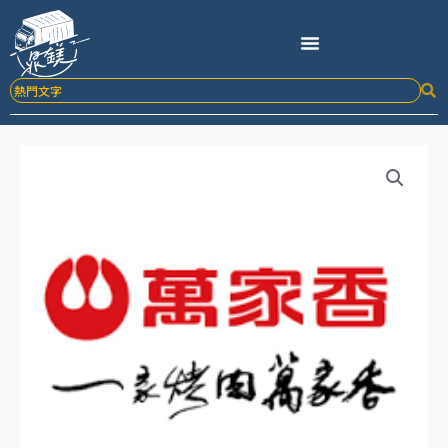
跳
至
主
要
內
容