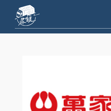
跳
至
主
要
內
容