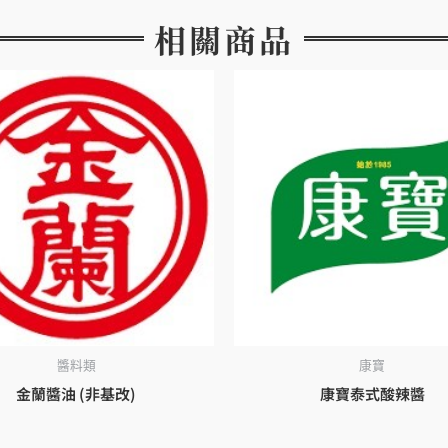
相關商品
醬料類
康寶
金蘭醬油 (非基改)
康寶泰式酸辣醬