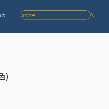
我們
色)