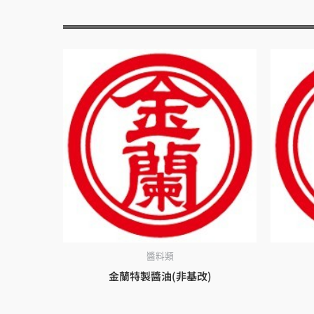
醬料類
金蘭特製醬油(非基改)