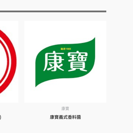
康寶
)
康寶義式香料醬