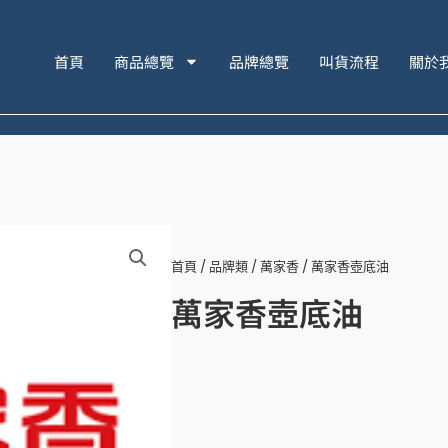
首頁
商品總覽
品牌總覽
叫貨流程
關於
首頁
/
品牌類
/
萬家香
/ 萬家香壺底油
萬家香壺底油