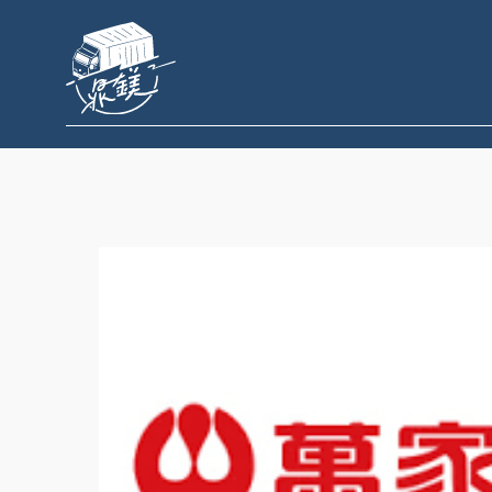
跳
至
主
要
內
容