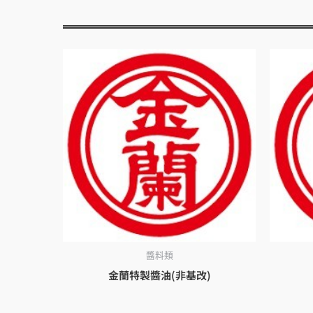
醬料類
金蘭特製醬油(非基改)