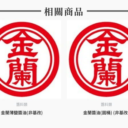
相關商品
醬料類
醬料類
金蘭薄鹽醬油(非基改)
金蘭醬油(圓桶) (非基改