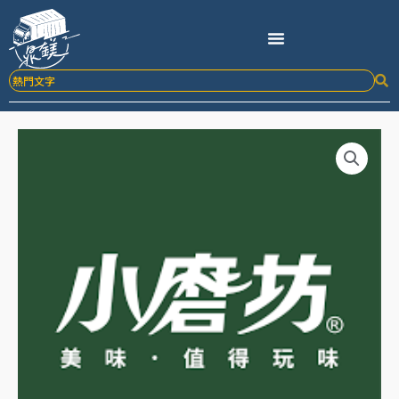
跳
至
主
要
內
容