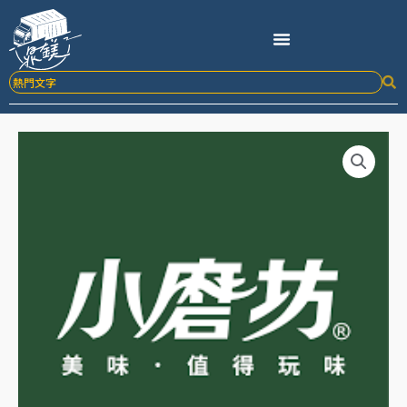
跳
至
主
要
內
容