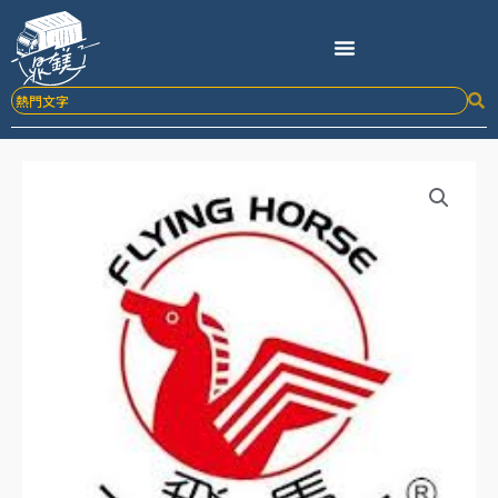
跳
至
主
要
內
容