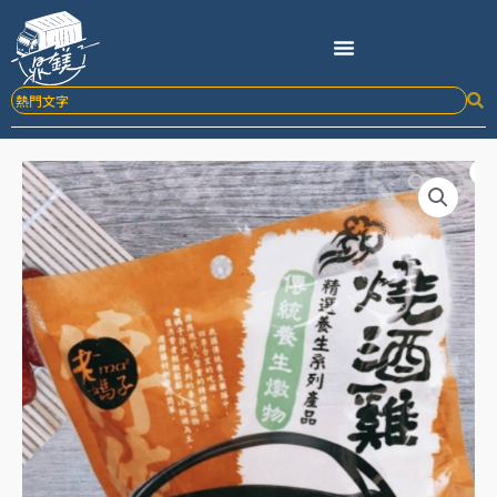
跳
至
主
要
內
容