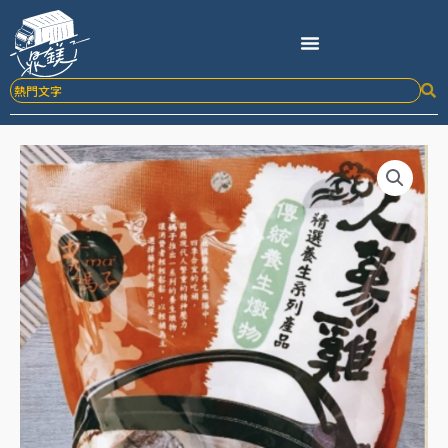
跳
至
主
要
內
容