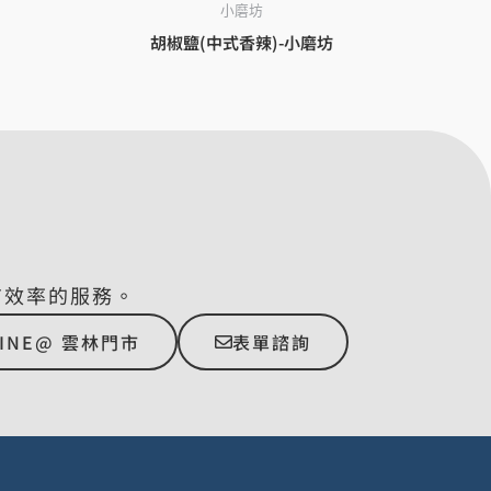
小磨坊
胡椒鹽(中式香辣)-小磨坊
有效率的服務。
LINE@ 雲林門市
表單諮詢