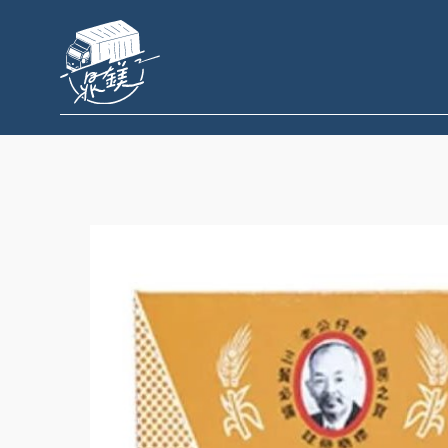
跳
至
主
要
內
容