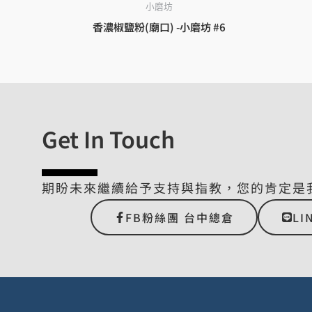
小磨坊
香濃椒鹽粉(廟口) -小磨坊 #6
Get In Touch
期盼未來繼續給予支持與指教，您的肯定是
FB粉絲團 台中總倉
LI