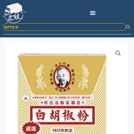
跳
至
主
要
內
容