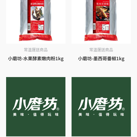
常溫運送商品
常溫運送商品
小磨坊-水果酵素嫩肉粉1kg
小磨坊-墨西哥番椒1kg