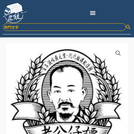
跳
至
主
要
內
容