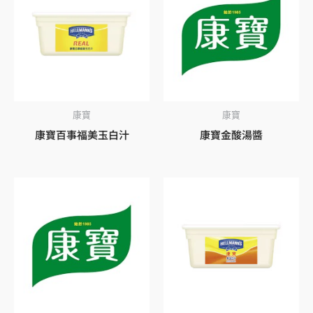
康寶
康寶
康寶百事福美玉白汁
康寶金酸湯醬