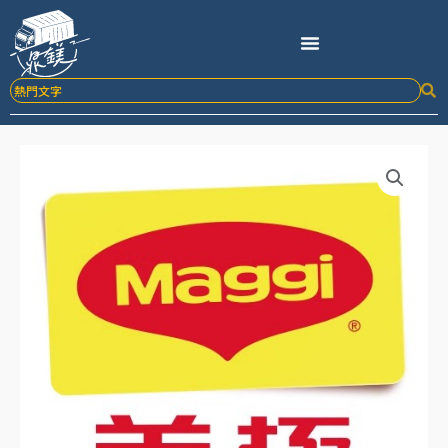
跳
至
主
要
內
容