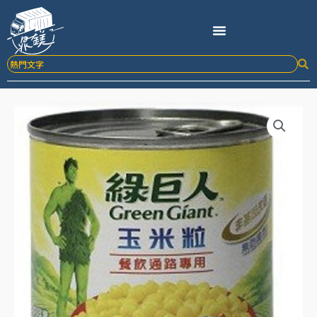
跳
至
主
要
內
容