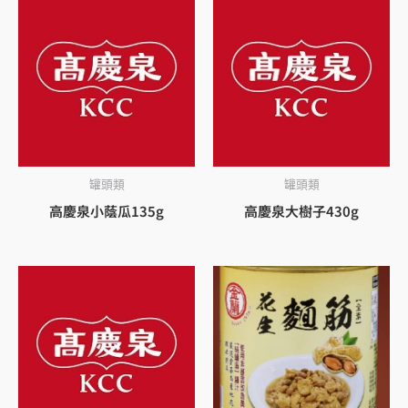
罐頭類
罐頭類
高慶泉小蔭瓜135g
高慶泉大樹子430g