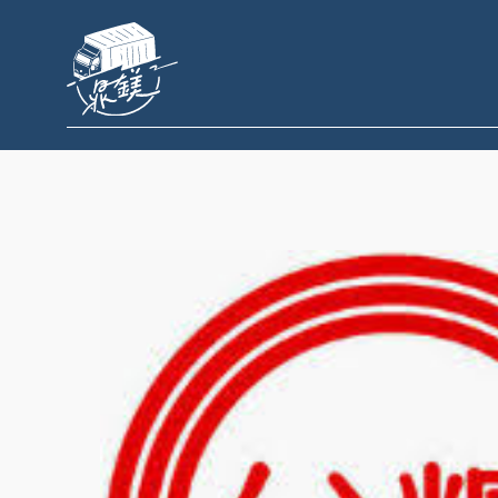
跳
至
主
要
內
容