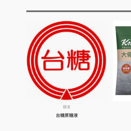
糖液
台糖蔗糖液