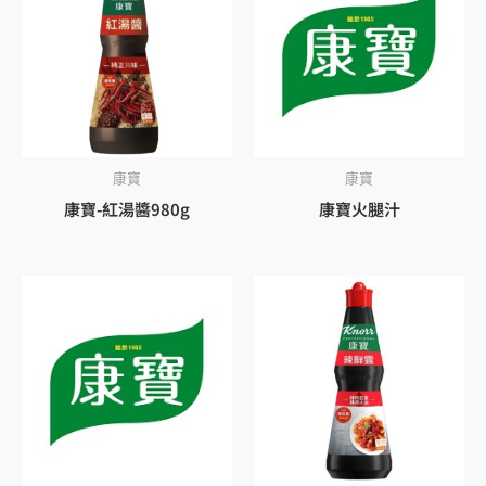
康寶
康寶
康寶-紅湯醬980g
康寶火腿汁