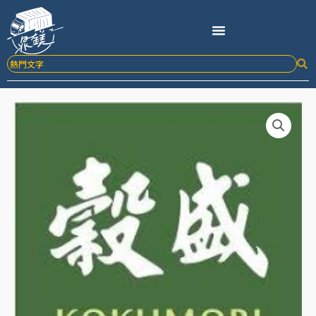
跳
至
主
要
內
容