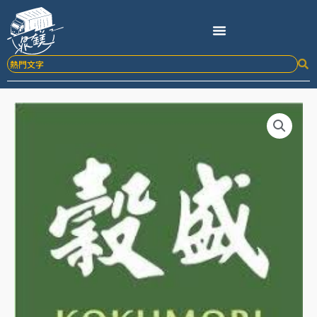
跳
至
主
要
內
容