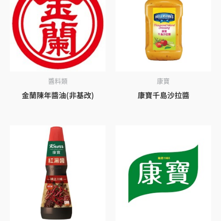
醬料類
康寶
金蘭陳年醬油(非基改)
康寶千島沙拉醬