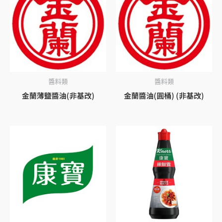
醬料類
醬料類
金蘭薄鹽醬油(非基改)
金蘭醬油(圓桶) (非基改)