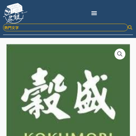
跳
至
主
要
內
容