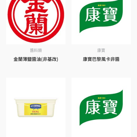
醬料類
康寶
金蘭薄鹽醬油(非基改)
康寶巴黎風卡非醬