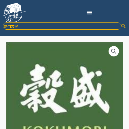
跳
至
主
要
內
容