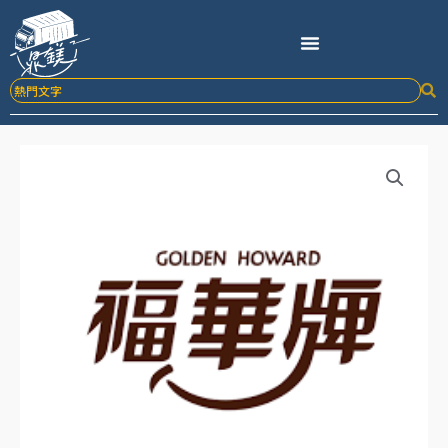
跳
至
主
要
內
容