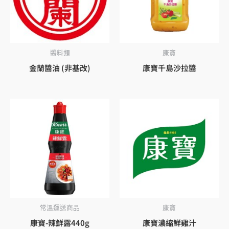
醬料類
康寶
金蘭醬油 (非基改)
康寶千島沙拉醬
常溫運送商品
康寶
康寶-辣鮮露440g
康寶濃縮鮮雞汁