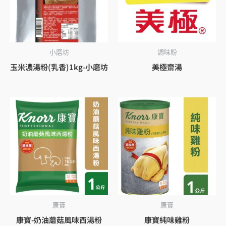
小磨坊
調味粉
玉米濃湯粉(乳香)1kg-小磨坊
美極齋湯
康寶
康寶
康寶-奶油蘑菇風味西湯粉
康寶純味雞粉