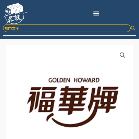
跳
至
主
要
內
容